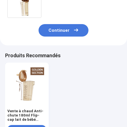
étouffement Biberon 300 ml de
lait maternisé pour bébé
Continuer
Produits Recommandés
Vente à chaud Anti-
chute 180ml Flip-
cap lait de bébé
bouteille bebes