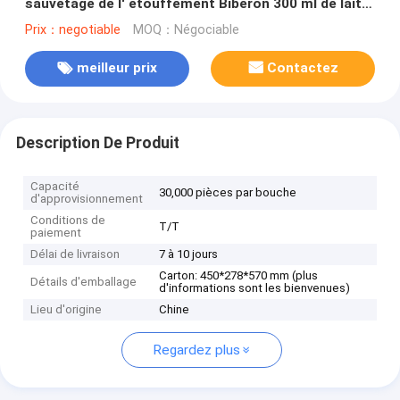
sauvetage de l' étouffement Biberon 300 ml de lait
maternisé pour bébé
Prix：negotiable
MOQ：Négociable
meilleur prix
Contactez
Description De Produit
Capacité
30,000 pièces par bouche
d'approvisionnement
Conditions de
T/T
paiement
Délai de livraison
7 à 10 jours
Carton: 450*278*570 mm (plus
Détails d'emballage
d'informations sont les bienvenues)
Lieu d'origine
Chine
Regardez plus