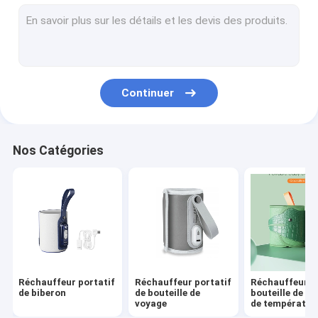
Biberon de bébé de silicone
Biberon de bébé de PPSU
Bébé faisant ses dents des jouets
Continuer
brosse de bain bébé
Bouteille en verre pour bébé
Nos Catégories
brosse de bouteille de silicone
Une cuillère et une fourchette
Une sucette de nuit et de jour
Coupe à bonnet
Réchauffeur portatif
Réchauffeur portatif
Réchauffeur d
de biberon
de bouteille de
bouteille de co
voyage
de températur