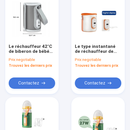
Le réchauffeur 42°C
Le type instantané
de biberon de bébé
de réchauffeur de
de lait maternel a
lait de bouteille de
Prix:
negotiable
Prix:
negotiable
isolé le réchauffeur
contrôle de
Trouvez les derniers prix
Trouvez les derniers prix
de lait sur vont
température préfet
de C 5V 2A sur
disparaissent
Contactez
Contactez
Maison
Produits
Au sujet de nous