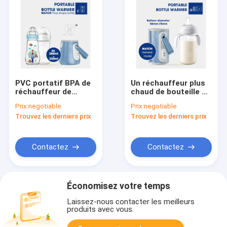
PVC portatif BPA de
Un réchauffeur plus
réchauffeur de
chaud de bouteille de
bouteille de voyage
conducteur de
Prix:
negotiable
Prix:
negotiable
d'USB de lait
conception de Velcro
Trouvez les derniers prix
Trouvez les derniers prix
maternel libre pour
de lait maternel de
l'alimentation de nuit
bouteille portative de
voyage d'USB
Contactez
Contactez
Économisez votre temps
Laissez-nous contacter les meilleurs
produits avec vous.