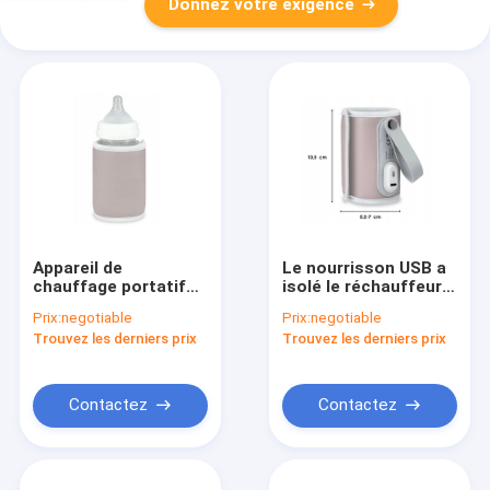
Donnez votre exigence
Appareil de
Le nourrisson USB a
chauffage portatif
isolé le réchauffeur
isolé de bouteille
portatif de bouteille
Prix:
negotiable
Prix:
negotiable
d'USB de thermostat
de voyage pour des
Trouvez les derniers prix
Trouvez les derniers prix
du réchauffeur 10W
soins de bébé
de bouteille de
voyage de lait
Contactez
Contactez