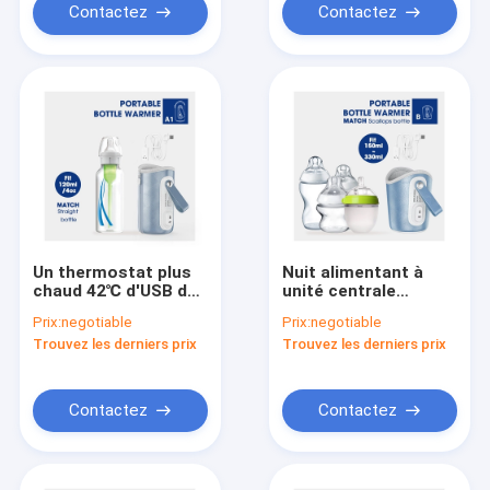
Contactez
Contactez
Un thermostat plus
Nuit alimentant à
chaud 42℃ d'USB de
unité centrale
formule de bouteille
portative de gardien
Prix:
negotiable
Prix:
negotiable
portative de voyage
de réchauffeur de
Trouvez les derniers prix
Trouvez les derniers prix
de lait de bébé
bouteille de voyage
USB en cuir pour le
lait maternel
Contactez
Contactez