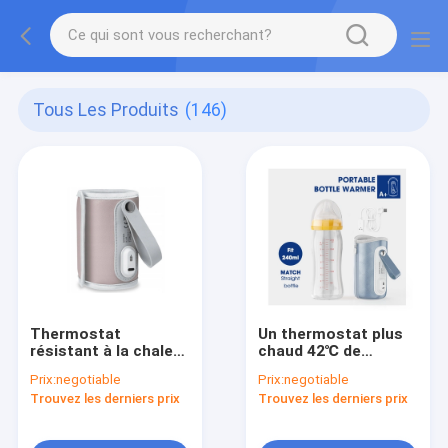
Tous Les Produits
(146)
Thermostat
Un thermostat plus
résistant à la chaleur
chaud 42℃ de
portatif 42℃ d'USB
bouteille portative de
Prix:
negotiable
Prix:
negotiable
de réchauffeur
voyage d'unité
Trouvez les derniers prix
Trouvez les derniers prix
électrique de
centrale de lait de
conducteur de lait
bébé pour la formule