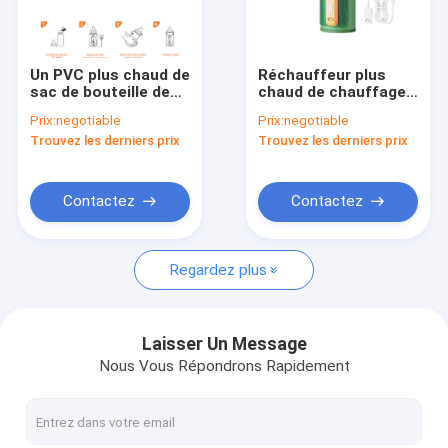
Visite d'usine
Contrôle de qualité
Un PVC plus chaud de
Réchauffeur plus
sac de bouteille de
chaud de chauffage
Contactez-nous
contrôle de
RAPIDE de lait d'USB
Prix:
negotiable
Prix:
negotiable
température de lait
de voyage de
Trouvez les derniers prix
Trouvez les derniers prix
maternel libre avec
bouteille de contrôle
Nouvelles
l'affichage
de température
d'affichage à cristaux
liquides
Cas
Contactez
Contactez
Regardez plus
Réchauffeur portatif de biberon
Réchauffeur portatif de bouteille de voyage
Laisser Un Message
Nous Vous Répondrons Rapidement
Réchauffeur de bouteille de contrôle de température
Flip Cap Baby Bottle