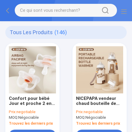
Tous Les Produits
(146)
Confort pour bébé
NICEPAPA vendeur
Jour et proche 2 en 1
chaud bouteille de
airbag suceur
thermos électrique
Prix:
negotiable
Prix:
negotiable
Imitation du pouce
en PU ensemble
MOQ:
Négociable
MOQ:
Négociable
anti-étouffement
d'isolation de nuit
Suceur de sécurité 3-
extérieure Convient
Trouvez les derniers prix
Trouvez les derniers prix
6 bouches
pour 90% de