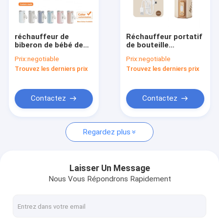
Visite d'usine
Contrôle de qualité
réchauffeur de
Réchauffeur portatif
biberon de bébé de
de bouteille
Contactez-nous
lait de 10W USB la
d'arrangement de
Prix:
negotiable
Prix:
negotiable
température réglable
température 5 pour
Trouvez les derniers prix
Trouvez les derniers prix
portative
le chauffage de lait
Nouvelles
de l'eau de lait
maternel de bébé
Cas
Contactez
Contactez
Regardez plus
Réchauffeur portatif de biberon
Réchauffeur portatif de bouteille de voyage
Laisser Un Message
Nous Vous Répondrons Rapidement
Réchauffeur de bouteille de contrôle de température
Flip Cap Baby Bottle