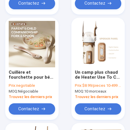
bouteilles de bébé
Contactez
Contactez
Cuillère et
Un camp plus chaud
fourchette pour bébé
de Heater Use To Car
2 en 1
Travel de biberon de
Prix:
negotiable
Prix:
$8.99/pieces 10-499 pieces
lait infantile portatif
MOQ:
Négociable
MOQ:
10 morceaux
d'Usb 10w
Trouvez les derniers prix
Trouvez les derniers prix
Contactez
Contactez