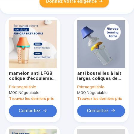
Donnez votre exigence
mamelon anti LFGB
anti bouteilles à lait
colique d'écoulement
larges coliques de
de Flip Cap Baby
pPSU du cou 180ml
Prix:
negotiable
Prix:
negotiable
Bottle Fast de
Flip Cap BPA libre
MOQ:
Négociable
MOQ:
Négociable
triangle de 150ml
PPSU
Trouvez les derniers prix
Trouvez les derniers prix
Contactez
Contactez