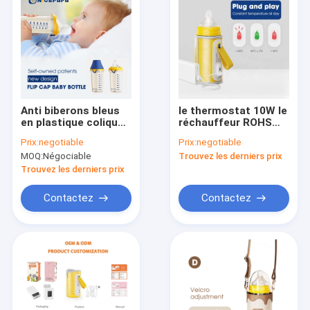
Anti biberons bleus
le thermostat 10W le
en plastique coliques
réchauffeur ROHS
de Flip Cap Baby
USB de bouteille à
Prix:
negotiable
Prix:
negotiable
Bottle 240ml PPSU
lait de voyage de 42
MOQ:
Négociable
Trouvez les derniers prix
degrés se relient
pour l'alimentation
Trouvez les derniers prix
de bébé
Contactez
Contactez
Maison
Produits
Au sujet de nous