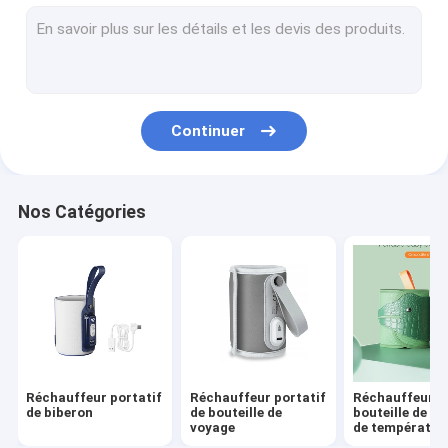
Biberon de bébé de silicone
Biberon de bébé de PPSU
Bébé faisant ses dents des jouets
Continuer
brosse de bain bébé
Bouteille en verre pour bébé
Nos Catégories
brosse de bouteille de silicone
Une cuillère et une fourchette
Une sucette de nuit et de jour
Coupe à bonnet
Réchauffeur portatif
Réchauffeur portatif
Réchauffeur d
de biberon
de bouteille de
bouteille de co
voyage
de températur