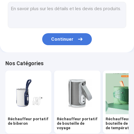
Biberon de bébé de silicone
Biberon de bébé de PPSU
Bébé faisant ses dents des jouets
Continuer
brosse de bain bébé
Bouteille en verre pour bébé
Nos Catégories
brosse de bouteille de silicone
Une cuillère et une fourchette
Une sucette de nuit et de jour
Coupe à bonnet
Réchauffeur portatif
Réchauffeur portatif
Réchauffeur d
de biberon
de bouteille de
bouteille de co
voyage
de températur