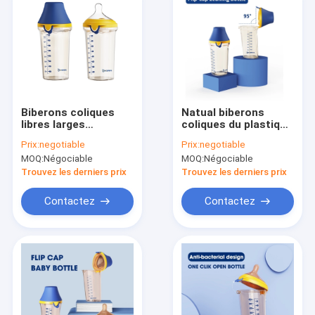
Biberons coliques
Natual biberons
libres larges
coliques du plastique
intéressants du cou
180ml/240ml anti
Prix:
negotiable
Prix:
negotiable
BPA de Papa Flip Cap
PPSU de Flip Cap
MOQ:
Négociable
MOQ:
Négociable
Milk Bottle PPSU anti
Baby Bottle
Trouvez les derniers prix
Trouvez les derniers prix
Contactez
Contactez
Maison
Produits
Au sujet de nous