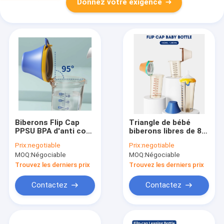
Donnez votre exigence
Biberons Flip Cap
Triangle de bébé
PPSU BPA d'anti cou
biberons libres de 8
large colique 240ml
onces 240ml BPA
Prix:
negotiable
Prix:
negotiable
libre
anti colique Flip Cap
MOQ:
Négociable
MOQ:
Négociable
Wide Neck
Trouvez les derniers prix
Trouvez les derniers prix
Contactez
Contactez