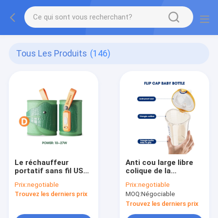
Tous Les Produits
(146)
Le réchauffeur
Anti cou large libre
portatif sans fil USB
colique de la
BPA EMC libre de
bouteille BPA PPSU
Prix:
negotiable
Prix:
negotiable
bouteille de lait
de Flip Cap Natural
Trouvez les derniers prix
MOQ:
Négociable
infantile a approuvé
Flow Baby
Trouvez les derniers prix