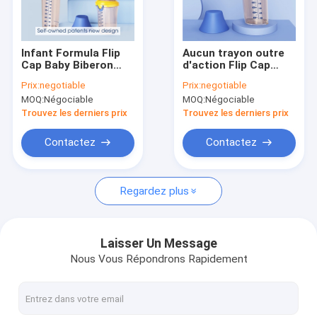
Visite d'usine
Contrôle de qualité
Infant Formula Flip
Aucun trayon outre
Cap Baby Biberon
d'action Flip Cap
Contactez-nous
Smooth Flow Anti
Baby Bottle
Prix:
negotiable
Prix:
negotiable
Colic PPSU BPA Free
phtalates PPSU libre
MOQ:
Négociable
MOQ:
Négociable
180ml
BPA de 6 onces libres
Nouvelles
Trouvez les derniers prix
Trouvez les derniers prix
Cas
Contactez
Contactez
Regardez plus
Réchauffeur portatif de biberon
Réchauffeur portatif de bouteille de voyage
Laisser Un Message
Nous Vous Répondrons Rapidement
Réchauffeur de bouteille de contrôle de température
Flip Cap Baby Bottle