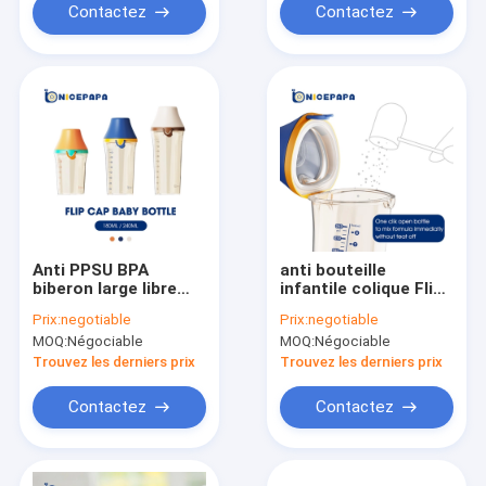
Contactez
Contactez
Anti PPSU BPA
anti bouteille
biberon large libre
infantile colique Flip
colique de cou de Flip
Cap PPSU BPA de
Prix:
negotiable
Prix:
negotiable
Cap Infant Feeder
allaiter au biberon de
MOQ:
Négociable
MOQ:
Négociable
Bottle
180ml /240ml libre
Trouvez les derniers prix
Trouvez les derniers prix
Contactez
Contactez