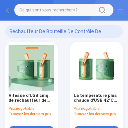
Réchauffeur De Bouteille De Contrôle De
Température
(30)
Vitesse d'USB cinq
La température plus
de réchauffeur de
chaude d'USB 42°C
bouteille de contrôle
de voyage de
Prix:
negotiable
Prix:
negotiable
de température de
bouteille de lait
Trouvez les derniers prix
Trouvez les derniers prix
voyage de bébé avec
maternel de formule
l'affichage
d'affichage à cristaux