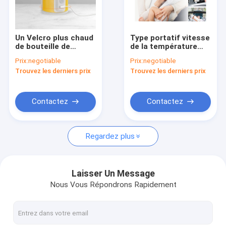
Visite d'usine
Contrôle de qualité
Un Velcro plus chaud
Type portatif vitesse
de bouteille de
de la température
Contactez-nous
niveau réglable du
d'USB de réchauffeur
Prix:
negotiable
Prix:
negotiable
contrôle de
rechargeable de
Trouvez les derniers prix
Trouvez les derniers prix
température 5 d'USB
bouteille de C cinq
Nouvelles
C pour le trajet en
réglable pour le
voiture
nourrisson
Cas
Contactez
Contactez
Regardez plus
Réchauffeur portatif de biberon
Réchauffeur portatif de bouteille de voyage
Laisser Un Message
Nous Vous Répondrons Rapidement
Réchauffeur de bouteille de contrôle de température
Flip Cap Baby Bottle