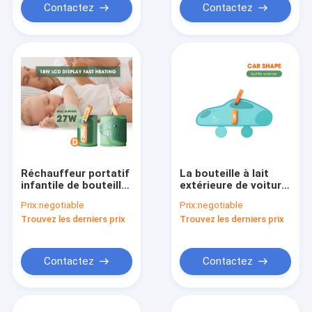
liquides
Contactez
Contactez
Réchauffeur portatif
La bouteille à lait
infantile de bouteille
extérieure de voiture
de contrôle de
de voyage couvrent
Prix:
negotiable
Prix:
negotiable
température de
la conception de
Trouvez les derniers prix
Trouvez les derniers prix
Velcro pour le lait
chauffage rapide
maternel
légère de Velcro
Contactez
Contactez