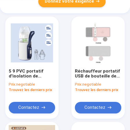
Donnez votre exigence
5 9 PVC portatif
Réchauffeur portatif
d'isolation de
USB de bouteille de
réchauffeur de
contrôle de
Prix:
negotiable
Prix:
negotiable
bouteille de Digital de
température de lait
Trouvez les derniers prix
Trouvez les derniers prix
12 volts librement
de PPSU chargeant
l'affichage numérique
Contactez
Contactez