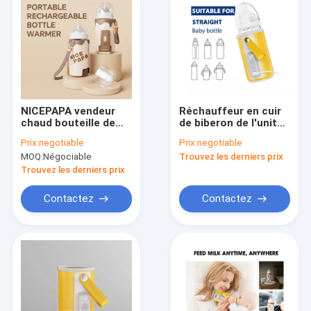
NICEPAPA vendeur
Réchauffeur en cuir
chaud bouteille de
de biberon de l'unité
thermos électrique
centrale 12V 18W
Prix:
negotiable
Prix:
negotiable
en PU ensemble
avec l'affichage 8oz
MOQ:
Négociable
Trouvez les derniers prix
d'isolation de nuit
d'affichage à cristaux
extérieure Convient
liquides
Trouvez les derniers prix
pour 90% de
bouteilles de bébé
Contactez
Contactez
Maison
Produits
Au sujet de nous