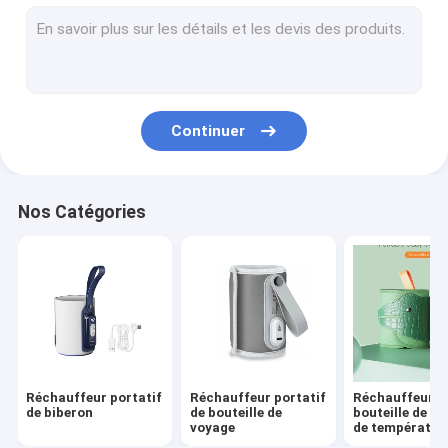
Biberon de bébé de silicone
Biberon de bébé de PPSU
Bébé faisant ses dents des jouets
Continuer
brosse de bain bébé
Bouteille en verre pour bébé
Nos Catégories
brosse de bouteille de silicone
Une cuillère et une fourchette
Une sucette de nuit et de jour
Coupe à bonnet
Réchauffeur portatif
Réchauffeur portatif
Réchauffeur d
de biberon
de bouteille de
bouteille de co
voyage
de températur