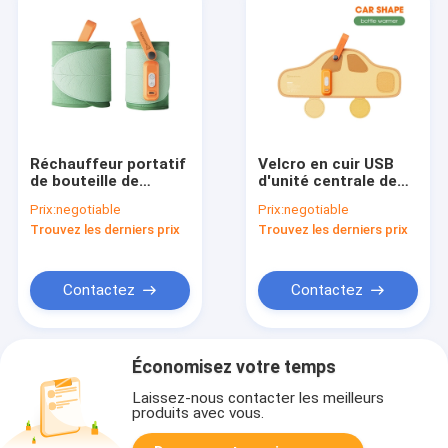
Réchauffeur portatif
Velcro en cuir USB
de bouteille de
d'unité centrale de
contrôle de
contrôle de
Prix:
negotiable
Prix:
negotiable
température 1
température de lait
Trouvez les derniers prix
Trouvez les derniers prix
appareil de
maternel de
chauffage libre de
réchauffeur
lait de voyage de la
intelligent de
minute 1 BPA
bouteille
Contactez
Contactez
Économisez votre temps
Laissez-nous contacter les meilleurs
produits avec vous.